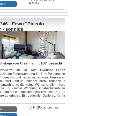
105.00
ragen
346 - Fewo "Piccolo
" - sonnige
wohnung mit
haftspool
uhelage von Orselina mit 180° Seesicht
eiswerter als im Hotel luxuriöse Ferien
sszügige Ferienwohnung für 2 - 4 Personen in
° Seesicht und herrlicher Terrasse. Geniessen
mit Ihrer Familie und/oder Ihren Freunden in
erienwohnung, die keine Wünsche offen lässt.
che 3.5 Zimmer Wohnung in absolut ruhiger
na lädt Sie ein, um unvergesslich schöne Tage
 zu erleben. Ein gedeckter Stellplatz für Ihr
Preis inbegriffen. In den Sommermonaten (Juni
steht Ihnen ein Gemeinschaftspool zur
CHF 195.00 pro Tag
os
tuellen Rundgang - hier können Sie sich durch
ragen