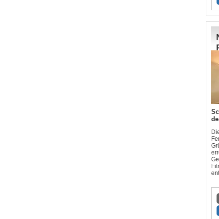
Sc
de
Di
Fe
Gr
er
Ge
Fi
en