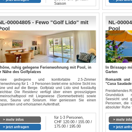
Anklicken mit de
Saison
Wohnung beweg
https://my.mat
NL-00004805 - Fewo "Golf Lido" mit
NL-00004
Pool
Pool
höne, ruhig gelegene Ferienwohnung mit Pool, in
In Brissago mi
r Nähe des Golfplatzes
Garten
esee gediegene und komfortable 2.5-Zimmer
Romantik und 
rienwohnung für 1 - 3 Personen bietet eine schöne Sicht ins
"Casa Saudade"
üne und auf die Berge. Golfplatz und Lido sind fussläufig
Freistehendes Ru
reichbar. Die Residenz verfügt über einen grosszügigen
Grundstück mit
meinschaftspool mit Liegewiese (Sommerbetrieb) sowie
Seesicht und g
tness, Sauna und Solarum. Hier geniessen Sie einen
Personen, die i
tspannten und erholsamen Aufenthalt.
absoluter Ruhe 
Aussenschwimmb
und sehr lieb
für 1-3 Personen,
> mehr infos
unvergessliche
> mehr inf
CHF 120.00 / 155.00 /
Aussicht auf de
175.00 / 195.00
> jetzt anfragen
> jetzt anf
nicht schöner se