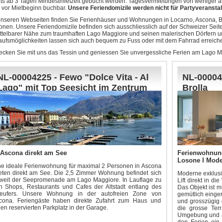
its ab 3 Tagen Mindestmietzeit gebucht werden. Tagesvermietungen von weniger als
 vor Mietbeginn buchbar.
Unsere Feriendomizile werden nicht für Partyveranstal
unseren Webseiten finden Sie Ferienhäuser und Wohnungen in Locarno, Ascona, B
onen. Unsere Feriendomizile befinden sich ausschliesslich auf der Schweizer Seite
ttelbarer Nähe zum traumhaften Lago Maggiore und seinen malerischen Dörfern un
aufsmöglichkeiten lassen sich auch bequem zu Fuss oder mit dem Fahrrad erreich
ecken Sie mit uns das Tessin und geniessen Sie unvergessliche Ferien am Lago Ma
NL-00004225 - Fewo "Dolce Vita - Al
NL-00004
Lago" mit Top Seesicht im Zentrum
Brolla
von Ascona
 Ascona direkt am See
Ferienwohnun
Losone I Mode
ne ideale Ferienwohnung für maximal 2 Personen in Ascona
eten direkt am See. Die 2,5 Zimmer Wohnung befindet sich
Moderne exklusi
weit der Seepromenade am Lago Maggiore. In Lauflage zu
Lift direkt in d
n Shops, Restaurants und Cafes der Altstadt entlang des
Das Objekt ist 
eufers. Unsere Wohnung in der autofreien Zone von
gemütlich einger
cona. Feriengäste haben direkte Zufahrt zum Haus und
und grosszügig 
en reservierten Parkplatz in der Garage.
die grosse Ter
Umgebung und au