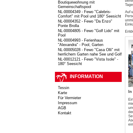
bere
Boutiquewohnung mit
Tage
Gemeinschaftspool
NL-00004349 - Fewo "Calebris-
Auf 
Pers
Comfort" mit Pool und 180° Seesicht
unmi
NL-00004352 - Fewo "Da Enzo"
Eink
Ponte Brolla
NL-00004805 - Fewo "Golf Lido" mit
Entd
Pool
NL-00004993 - Ferienhaus
"Alexandra" - Pool, Garten
NL-00005028 - Fewo "Casa Olli" mit
herrlichem Garten nahe See und Golf
NL-00012121 - Fewo "Vista Isole" -
180° Seesicht
INFORMATION
Tessin
In
Karte
Für Vermieter
Ei
Impressum
mi
un
AGB
de
Kontakt
Se
As
ein