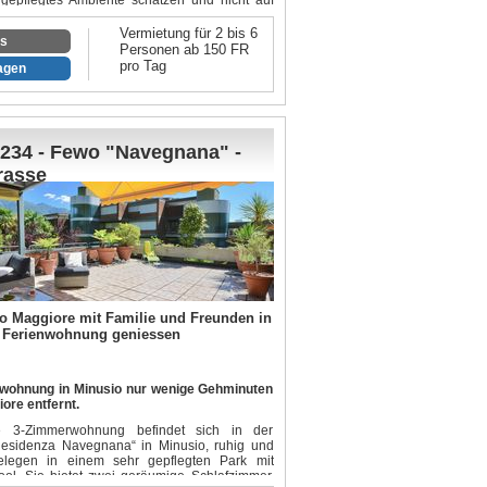
gepflegtes Ambiente schätzen und nicht auf
ten möchten.
Vermietung für 2 bis 6
rer Nähe der berühmten Badeplätze mit
os
Personen ab 150 FR
der Maggia und nur wenige Fahrminuten vom
pro Tag
ragen
ntfernt, geniessen sie mediterranes Ambiente
rt, um die umliegenden Täler (Centovalli,
d Maggiatal) zu Fuss oder mit dem Fahrrad zu
das leibliche Wohl kommt nicht zu kurz. In ein
rreichen sie zu Fuss beliebte Restaurants und
ischer Tessiner und mediterraner Küche in
234 - Fewo "Navegnana" -
n Kategorien, wie z.Bsp. "Da Enzo",
rasse
rotto Americano", "Tre Terre", "Stazione".
o Maggiore mit Familie und Freunden in
 Ferienwohnung geniessen
wohnung in Minusio nur wenige Gehminuten
ore entfernt.
 3-Zimmerwohnung befindet sich in der
Residenza Navegnana“ in Minusio, ruhig und
elegen in einem sehr gepflegten Park mit
ol. Sie bietet zwei geräumige Schlafzimmer.