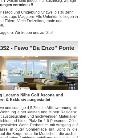
 1 Woche sind jedoch nur kurzfristig, wenige
tungen vermietet !
!
rissago und Umgebung für zwei bis zu zehn
 des Lago Maggiore. Alle Unterkünfte liegen in
d Tälern. Viele Freizeitangebote und
en.
ggiore. Wir freuen uns auf Sie!
352 - Fewo "Da Enzo" Ponte
g Locarno Nähe Golf Ascona und
rn & Exklusiv ausgestattet
ve und sonnige 4,5 Zimmer Attikawohnung mit
ie Wohnung einer kleinen und feinen Residenz.
mit ausgesuchten und hochwertigen Materialien
ichtet und bietet Platz für 2-6 Personen. Offen
gestalteter Wohn-Essbereich mit Ausgang auf
rasse in guter Sonnenlage mit Sicht in die
f die Berge. Ideal für Menschen, die auch in