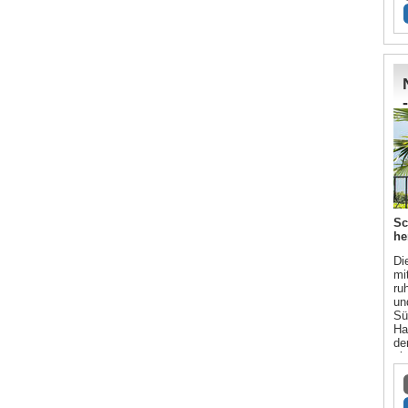
Sc
he
Di
mi
ru
un
Sü
Ha
de
ei
In
ke