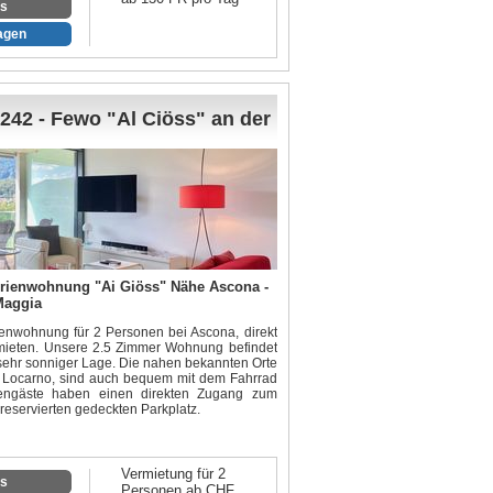
os
 Ihr Fahrzeug zur Verfügung.
ragen
242 - Fewo "Al Ciöss" an der
rienwohnung "Ai Giöss" Nähe Ascona -
Maggia
ienwohnung für 2 Personen bei Ascona, direkt
mieten. Unsere 2.5 Zimmer Wohnung befindet
 sehr sonniger Lage. Die nahen bekannten Orte
 Locarno, sind auch bequem mit dem Fahrrad
riengäste haben einen direkten Zugang zum
reservierten gedeckten Parkplatz.
Vermietung für 2
os
Personen ab CHF