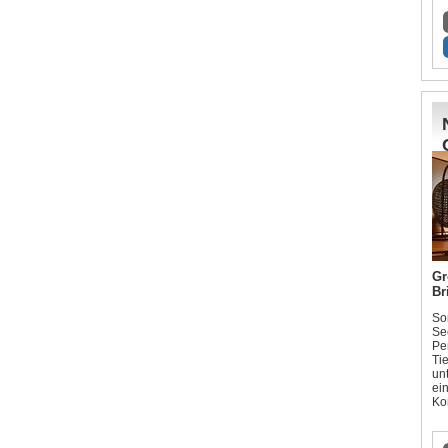
Gr
Br
So
Se
Pe
Ti
un
ei
Ko