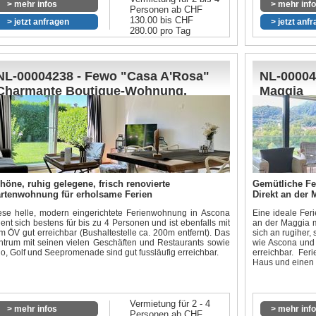
> mehr infos
> mehr inf
Garagenplatz für
Personen ab CHF
130.00 bis CHF
> jetzt anfragen
> jetzt anf
280.00 pro Tag
NL-00004238 - Fewo "Casa A'Rosa"
NL-00004
Charmante Boutique-Wohnung,
Maggia
höne, ruhig gelegene, frisch renovierte
Gemütliche Fe
rtenwohnung für erholsame Ferien
Direkt an der 
ese helle, modern eingerichtete Ferienwohnung in Ascona
Eine ideale Fer
ent sich bestens für bis zu 4 Personen und ist ebenfalls mit
an der Maggia 
m ÖV gut erreichbar (Bushaltestelle ca. 200m entfernt). Das
sich an rugiher,
ntrum mit seinen vielen Geschäften und Restaurants sowie
wie Ascona und
do, Golf und Seepromenade sind gut fussläufig erreichbar.
erreichbar. Fe
Haus und einen 
Vermietung für 2 - 4
> mehr infos
> mehr inf
Personen ab CHF