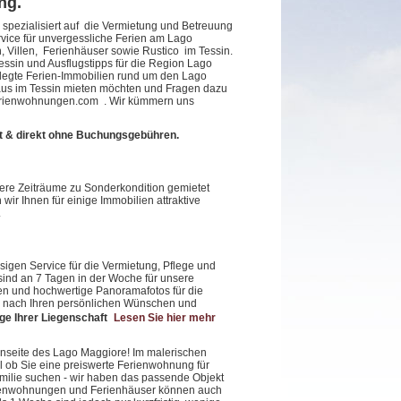
ng.
 spezialisiert auf die Vermietung und Betreuung
vice für unvergessliche Ferien am Lago
 Villen, Ferienhäuser sowie Rustico im Tessin.
essin und Ausflugstipps für die Region Lago
pflegte Ferien-Immobilien rund um den Lago
haus im Tessin mieten möchten und Fragen dazu
ferienwohnungen.com . Wir kümmern uns
t &
direkt ohne Buchungsgebühren.
re Zeiträume zu Sonderkondition gemietet
r Ihnen für einige Immobilien attraktive
.
sigen Service für die Vermietung, Pflege und
 sind an 7 Tagen in der Woche für unsere
ren und hochwertige Panoramafotos für die
ten nach Ihren persönlichen Wünschen und
ge Ihrer Liegenschaft
Lesen Sie hier mehr
enseite des Lago Maggiore! Im malerischen
l ob Sie eine preiswerte Ferienwohnung für
familie suchen - wir haben das passende Objekt
erienwohnungen und Ferienhäuser können auch