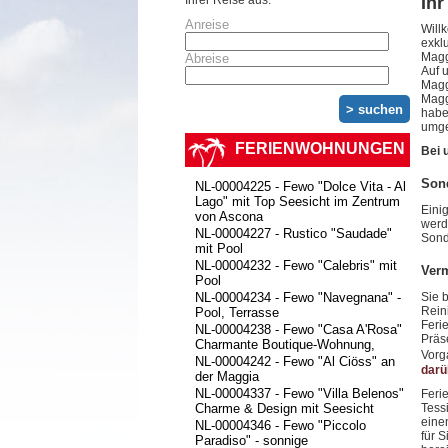
Ihrer Reise aus:
Ihr
Anreise
Will
exkl
Magg
Abreise
Auf 
Magg
Magg
haben
umge
FERIENWOHNUNGEN
Bei 
Sond
NL-00004225 - Fewo "Dolce Vita - Al
Lago" mit Top Seesicht im Zentrum
Eini
von Ascona
werd
NL-00004227 - Rustico "Saudade"
Sond
mit Pool
NL-00004232 - Fewo "Calebris" mit
Verm
Pool
Sie 
NL-00004234 - Fewo "Navegnana" -
Rein
Pool, Terrasse
Feri
NL-00004238 - Fewo "Casa A'Rosa"
Präs
Charmante Boutique-Wohnung,
Vorga
NL-00004242 - Fewo "Al Ciöss" an
darü
der Maggia
NL-00004337 - Fewo "Villa Belenos"
Feri
Tess
Charme & Design mit Seesicht
eine
NL-00004346 - Fewo "Piccolo
für 
Paradiso" - sonnige