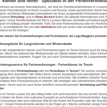
 "kleiner und feiner" Spezialist in der Ferienvermietu
kommen auf unserer Internetpräsenz , wir sind ein Familienunternehmen in Locarno
usiver Feriendomizile im Raum Locarno und Ascona, sowie persönlichen Vorort-Ser
iore. Auf diesen Webseiten präsentieren wir Ihnen ausgewählte Ferienwohnungen,
unserem
Reiseblog
und im
News-Bereich
finden Sie aktuelle Informationen zum T
iore. Unser Familienbetrieb mit Sitz in Locarno-Minusio vermietet und betreut ge
iore im Auftrag privater Vermieter. Falls Sie eine Ferienwohnung oder ein Ferien
, so kontaktieren Sie uns bitte
telefonisch
oder per email unter kontakt@tessin-
hend um Ihr Anliegen.
uns mieten Sie Ferienwohnungen und
Ferienhäuser am Lago Maggiore
preiswer
erangebote für Langzeitmiete und Winterrabatte
ge der angebotenen Häuser und Ferienwohnungen im Tessin können auch für länge
en. Wenn Sie während der Wintermonate ein Objekt mieten möchten, dann können wi
erkonditionen anbieten. Fragen Sie uns nach Sonderangeboten für Langzeitmiete
ietungsservice für Ferienwohnungen - Ferienhäuser im Tessin
besitzen eine
Ferienwohnung
oder ein
Ferienhaus
im
Tessin
? Sie suchen zuverläs
igung Ihrer Immobilie? Wir helfen Ihnen schnell, kompetent und unkompliziert. Wir
engäste und Hauseigentümer im Einsatz und erreichbar. Wir erstellen virtuelle Tou
entation Ihrer Ferienwohnung im Internet. Wir erledigen alle erforderlichen Arbei
ben. Gerne sind wir auch Ihnen behilflich mit professioneller
Vermietung und Pfle
ber
en im Tessin-Lassen Sie den Alltag hinter sich und besuchen Sie uns auf der Sonn
in bieten wir Ihnen eine exklusive Auswahl an verschiedenen Feriendomizilen. Ega
n Kurzurlaub oder eine exklusive Villa für die Ferien mit Freunden oder der Gross
Sie ! Unsere Feriendomizile werden in der Regel ab 1 Woche vermietet, einige F