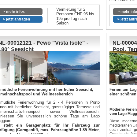
den Ferien ein 
Komfort verzich
Vermietung für 2
> mehr infos
In unmittelba
> mehr inf
Personen CHF 95 bis
Sandstrand an 
195 pro Tag nach
> jetzt anfragen
> jetzt anf
Lago Maggiore e
Saison
pur. Idealer O
Onsernonetal un
entdecken. Auch 
paar Schritten e
Grotti mit typ
NL-00012121 - Fewo "Vista Isole" -
NL-00004
verschiedene
180° Seesicht
Pool, Ter
"Castagnetto", "G
mütliche Ferienwohnung mit herrlicher Seesicht,
Ferien am Lag
meinschaftspool und Wellnessbereich
einer schönen
mütliche Ferienwohnung für 2 - 4 Personen in Porto
nco mit herrlicher Seesicht, grosszügiger Terrasse und
Moderne Ferien
meinschafts-Innenpool sowie Wellnessbereich.
vom Lago Maggi
niessen Sie unvergesslich schöne Tage am Lago
ggiore.
Diese moderne
 steht ein Garagenplatz für Ihr Fahrzeug zur
mediterranen „
rfügung (Garagenlift, max. Fahrzeughöhe 1.85 Meter,
doch zentral g
Gemeinschaftspo
ximales Gewicht 2200kg)