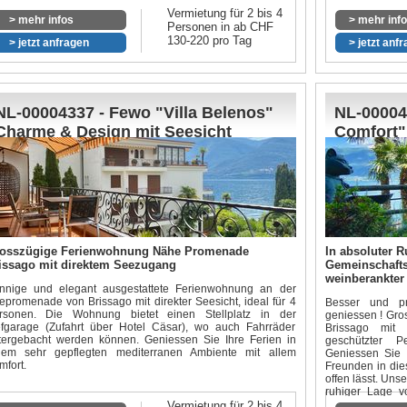
Der grosszügi
Vermietung für 2 bis 4
Panoramafens
> mehr infos
> mehr inf
Personen in ab CHF
erscheinen. Idea
130-220 pro Tag
> jetzt anfragen
> jetzt anf
Das Wohnzimmer
Küche verbunde
Zaubern von kös
der kälteren Ja
ausgestattete
NL-00004337 - Fewo "Villa Belenos"
NL-00004
grosszügige, zu
ab. Es wurde be
Charme & Design mit Seesicht
Comfort"
gelegt. Es erw
ausgestattete F
gerecht wird. Ve
zentraler Lage
Tessin.
osszügige Ferienwohnung Nähe Promenade
In absoluter 
issago mit direktem Seezugang
Gemeinschaftsp
weinberankter
nnige und elegant ausgestattete Ferienwohnung an der
epromenade von Brissago mit direkter Seesicht, ideal für 4
Besser und pr
rsonen. Die Wohnung bietet einen Stellplatz in der
geniessen ! Gro
efgarage (Zufahrt über Hotel Cäsar), wo auch Fahrräder
Brissago mit 
tergebacht werden können. Geniessen Sie Ihre Ferien in
geschützter P
nem sehr gepflegten mediterranen Ambiente mit allem
Geniessen Sie d
mfort.
Freunden in die
offen lässt. Un
ruhiger Lage v
schöne Tage am
Vermietung für 2 bis 4