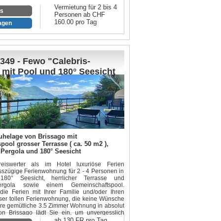
g gestaltete Wohnbereich mit raumhohen
Vermietung für 2 bis 4
tern lässt die Natur wie ein Gemälde
os
Personen ab CHF
l für 2-4 Personen.
160.00 pro Tag
ragen
 ist geschickt mit einer offenen modernen
n, die sich grosszügig präsentiert und zum
tlichen Gerichten einlädt. Ein Kamin sorgt in
hreszeit für ein warmes Ambiente. Ein modern
s Duschbad, ein sep. Gäste-WC und eine
349 - Fewo "Calebris-
m Teil gedeckte Terrasse runden das Angebot
i der Einrichtung sehr viel Wert auf Qualität
 mit Pool und 180° Seesicht
artet Sie eine zeitgemäss und komfortabel
erienwohnung, die auch höchsten Ansprüchen
rbringen Sie entspannte Ferien in ruhiger und
. Umgeben von der subtropischen Natur im
Ruhelage von Brissago mit
ool grosser Terrasse ( ca. 50 m2 ),
 Pergola und 180° Seesicht
eiswerter als im Hotel luxuriöse Ferien
sszügige Ferienwohnung für 2 - 4 Personen in
180° Seesicht, herrlicher Terrasse und
ergola sowie einem Gemeinschaftspool.
ie Ferien mit Ihrer Familie und/oder Ihren
ser tollen Ferienwohnung, die keine Wünsche
sere gemütliche 3.5 Zimmer Wohnung in absolut
on Brissago lädt Sie ein, um unvergesslich
 Lago Maggiore zu erleben. Es steht ein
ab 130 FR pro Tag