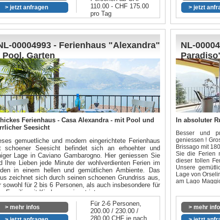
110.00 - CHF 175.00
> jetzt anfragen
> jetzt anf
pro Tag
NL-00004993 - Ferienhaus "Alexandra"
NL-00004
- Pool, Garten
Paradiso
Boutique
Gemeinsc
hickes Ferienhaus - Casa Alexandra - mit Pool und
In absoluter R
rrlicher Seesicht
Besser und pr
geniessen ! Gro
eses gemuetliche und modern eingerichtete Ferienhaus
Brissago mit 180
t schoener Seesicht befindet sich an erhoehter und
Sie die Ferien 
higer Lage in Caviano Gambarogno. Hier geniessen Sie
dieser tollen F
d Ihre Lieben jede Minute der wohlverdienten Ferien im
Unsere gemütli
den in einem hellen und gemütlichen Ambiente. Das
Lage von Orseli
us zeichnet sich durch seinen schoenen Grundriss aus,
am Lago Maggiore
r sowohl für 2 bis 6 Personen, als auch insbesondere für
Fahrzeug ist im 
ne Familie mit Kindern geeignet ist.
- September) 
 den Wintermonaten (mitte Oktober - bis Ende März)
Verfügung.
Für 2-6 Personen,
ine Vermietung!
> mehr infos
> mehr inf
200.00 / 230.00 /
Link für den vir
280.00 CHF je nach
> jetzt anfragen
> jetzt anf