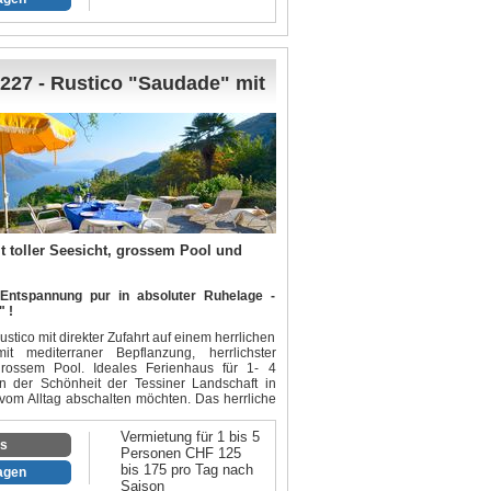
r Maus auf den weissen Ring im Bild durch die
en:
terport.com/show/?m=9fwDcZeGDJg
227 - Rustico "Saudade" mit
t toller Seesicht, grossem Pool und
Entspannung pur in absoluter Ruhelage -
 !
stico mit direkter Zufahrt auf einem herrlichen
 mediterraner Bepflanzung, herrlichster
rossem Pool. Ideales Ferienhaus für 1- 4
n der Schönheit der Tessiner Landschaft in
vom Alltag abschalten möchten. Das herrliche
ad und der gemütliche Komfort des einfach
evoll möblierten Hauses, schenken Ihnen
Vermietung für 1 bis 5
 Tage in diesem einmaligen Paradies. Die
os
Personen CHF 125
n Lago Maggiore bis weit nach Italien könnte
bis 175 pro Tag nach
ragen
in.
Saison