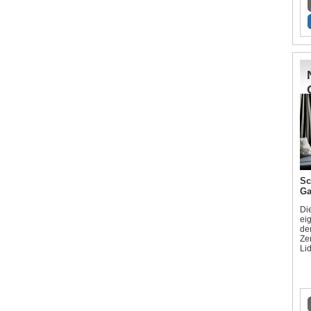
Sc
Ga
Di
eig
de
Ze
Li