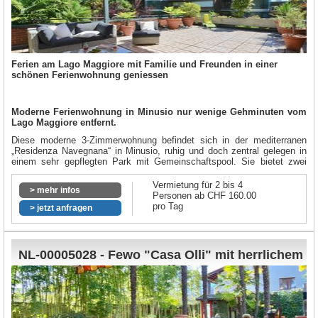
Ferien am Lago Maggiore mit Familie und Freunden in einer
schönen Ferienwohnung geniessen
Moderne Ferienwohnung in Minusio nur wenige Gehminuten vom
Lago Maggiore entfernt.
Diese moderne 3-Zimmerwohnung befindet sich in der mediterranen
„Residenza Navegnana“ in Minusio, ruhig und doch zentral gelegen in
einem sehr gepflegten Park mit Gemeinschaftspool. Sie bietet zwei
geräumige Schlafzimmer. Der grosszügig gestaltete Wohnbereich mit
raumhohen Panoramafenstern lässt die Natur wie ein Gemälde
Vermietung für 2 bis 4
> mehr infos
erscheinen. Ideal für 2-4 Personen.
Personen ab CHF 160.00
pro Tag
> jetzt anfragen
Das Wohnzimmer ist geschickt mit einer offenen modernen Küche
verbunden, die sich grosszügig präsentiert und zum Zaubern von
köstlichen Gerichten einlädt. Ein Kamin sorgt in der kälteren Jahreszeit
für ein warmes Ambiente. Ein modern ausgestattetes Duschbad, ein
NL-00005028 - Fewo "Casa Olli" mit herrlichem
sep. Gäste-WC und eine grosszügige, zum Teil gedeckte Terrasse
runden das Angebot ab. Es wurde bei der Einrichtung sehr viel Wert auf
Garten nahe See und Golf
Qualität gelegt. Es erwartet Sie eine zeitgemäss und komfortabel
ausgestattete Ferienwohnung, die auch höchsten Ansprüchen gerecht
wird. Verbringen Sie entspannte Ferien in ruhiger und zentraler Lage.
Umgeben von der subtropischen Natur im Tessin.