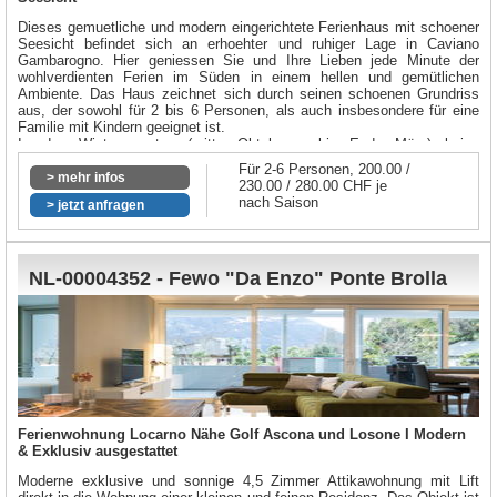
Dieses gemuetliche und modern eingerichtete Ferienhaus mit schoener
Seesicht befindet sich an erhoehter und ruhiger Lage in Caviano
Gambarogno. Hier geniessen Sie und Ihre Lieben jede Minute der
wohlverdienten Ferien im Süden in einem hellen und gemütlichen
Ambiente. Das Haus zeichnet sich durch seinen schoenen Grundriss
aus, der sowohl für 2 bis 6 Personen, als auch insbesondere für eine
Familie mit Kindern geeignet ist.
In den Wintermonaten (mitte Oktober - bis Ende März) keine
Vermietung!
Für 2-6 Personen, 200.00 /
> mehr infos
230.00 / 280.00 CHF je
nach Saison
> jetzt anfragen
NL-00004352 - Fewo "Da Enzo" Ponte Brolla
Ferienwohnung Locarno Nähe Golf Ascona und Losone I Modern
& Exklusiv ausgestattet
Moderne exklusive und sonnige 4,5 Zimmer Attikawohnung mit Lift