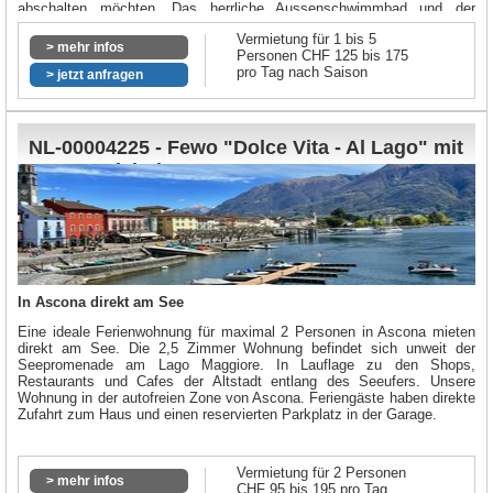
abschalten möchten. Das herrliche Aussenschwimmbad und der
gemütliche Komfort des einfach und sehr liebevoll möblierten Hauses,
Vermietung für 1 bis 5
schenken Ihnen unvergessliche Tage in diesem einmaligen Paradies.
> mehr infos
Personen CHF 125 bis 175
Die Aussicht auf den Lago Maggiore bis weit nach Italien könnte nicht
pro Tag nach Saison
schöner sein.
> jetzt anfragen
NL-00004225 - Fewo "Dolce Vita - Al Lago" mit
Top Seesicht im Zentrum von Ascona
In Ascona direkt am See
Eine ideale Ferienwohnung für maximal 2 Personen in Ascona mieten
direkt am See. Die 2,5 Zimmer Wohnung befindet sich unweit der
Seepromenade am Lago Maggiore. In Lauflage zu den Shops,
Restaurants und Cafes der Altstadt entlang des Seeufers. Unsere
Wohnung in der autofreien Zone von Ascona. Feriengäste haben direkte
Zufahrt zum Haus und einen reservierten Parkplatz in der Garage.
Vermietung für 2 Personen
> mehr infos
CHF 95 bis 195 pro Tag