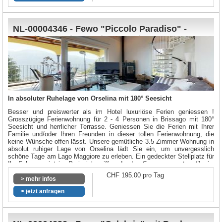
NL-00004346 - Fewo "Piccolo Paradiso" -
sonnige Boutiquewohnung mit
Gemeinschaftspool
In absoluter Ruhelage von Orselina mit 180° Seesicht
Besser und preiswerter als im Hotel luxuriöse Ferien geniessen !
Grosszügige Ferienwohnung für 2 - 4 Personen in Brissago mit 180°
Seesicht und herrlicher Terrasse. Geniessen Sie die Ferien mit Ihrer
Familie und/oder Ihren Freunden in dieser tollen Ferienwohnung, die
keine Wünsche offen lässt. Unsere gemütliche 3.5 Zimmer Wohnung in
absolut ruhiger Lage von Orselina lädt Sie ein, um unvergesslich
schöne Tage am Lago Maggiore zu erleben. Ein gedeckter Stellplatz für
Ihr Fahrzeug ist im Preis inbegriffen. In den Sommermonaten (Juni -
September) steht Ihnen ein Gemeinschaftspool zur Verfügung.
CHF 195.00 pro Tag
> mehr infos
Link für den virtuellen Rundgang - hier können Sie sich durch Anklicken
mit der Maus auf den weissen Ring im Bild durch die Wohnung
> jetzt anfragen
bewegen:
https://my.matterport.com/show/?m=9fwDcZeGDJg