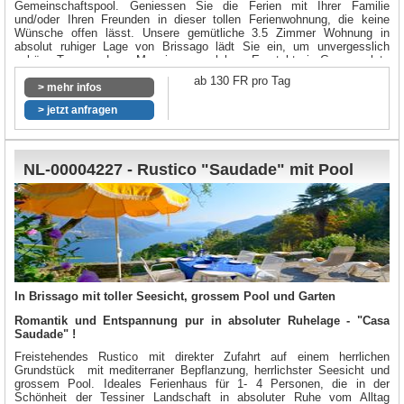
Gemeinschaftspool. Geniessen Sie die Ferien mit Ihrer Familie
und/oder Ihren Freunden in dieser tollen Ferienwohnung, die keine
Wünsche offen lässt. Unsere gemütliche 3.5 Zimmer Wohnung in
absolut ruhiger Lage von Brissago lädt Sie ein, um unvergesslich
schöne Tage am Lago Maggiore zu erleben. Es steht ein Garagenplatz
für Ihr Fahrzeug zur Verfügung.
ab 130 FR pro Tag
> mehr infos
> jetzt anfragen
NL-00004227 - Rustico "Saudade" mit Pool
In Brissago mit toller Seesicht, grossem Pool und Garten
Romantik und Entspannung pur in absoluter Ruhelage - "Casa
Saudade" !
Freistehendes Rustico mit direkter Zufahrt auf einem herrlichen
Grundstück mit mediterraner Bepflanzung, herrlichster Seesicht und
grossem Pool. Ideales Ferienhaus für 1- 4 Personen, die in der
Schönheit der Tessiner Landschaft in absoluter Ruhe vom Alltag