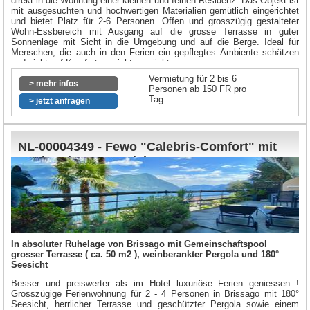
direkt in die Wohnung einer kleinen und feinen Residenz. Das Objekt ist
mit ausgesuchten und hochwertigen Materialien gemütlich eingerichtet
und bietet Platz für 2-6 Personen. Offen und grosszügig gestalteter
Wohn-Essbereich mit Ausgang auf die grosse Terrasse in guter
Sonnenlage mit Sicht in die Umgebung und auf die Berge. Ideal für
Menschen, die auch in den Ferien ein gepflegtes Ambiente schätzen
und nicht auf Komfort verzichten möchten.
Vermietung für 2 bis 6
In unmittelbarer Nähe der berühmten Badeplätze mit Sandstrand an der
> mehr infos
Personen ab 150 FR pro
Maggia und nur wenige Fahrminuten vom Lago Maggiore entfernt,
Tag
geniessen sie mediterranes Ambiente pur. Idealer Ort, um die
> jetzt anfragen
umliegenden Täler (Centovalli, Onsernonetal und Maggiatal) zu Fuss
oder mit dem Fahrrad zu entdecken. Auch das leibliche Wohl kommt
nicht zu kurz. In ein paar Schritten erreichen sie zu Fuss beliebte
Restaurants und Grotti mit typischer Tessiner und mediterraner Küche
NL-00004349 - Fewo "Calebris-Comfort" mit
in verschiedenen Kategorien, wie z.Bsp. "Da Enzo", "Castagnetto",
Pool und 180° Seesicht
"Grotto Americano", "Tre Terre", "Stazione".
In absoluter Ruhelage von Brissago mit Gemeinschaftspool
grosser Terrasse ( ca. 50 m2 ), weinberankter Pergola und 180°
Seesicht
Besser und preiswerter als im Hotel luxuriöse Ferien geniessen !
Grosszügige Ferienwohnung für 2 - 4 Personen in Brissago mit 180°
Seesicht, herrlicher Terrasse und geschützter Pergola sowie einem